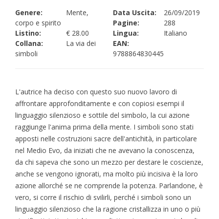
Genere:
Mente,
Data Uscita:
26/09/2019
corpo e spirito
Pagine:
288
Listino:
€ 28.00
Lingua:
Italiano
Collana:
La via dei
EAN:
simboli
9788864830445
L'autrice ha deciso con questo suo nuovo lavoro di
affrontare approfonditamente e con copiosi esempi il
linguaggio silenzioso e sottile del simbolo, la cui azione
raggiunge l'anima prima della mente. I simboli sono stati
apposti nelle costruzioni sacre dell'antichità, in particolare
nel Medio Evo, da iniziati che ne avevano la conoscenza,
da chi sapeva che sono un mezzo per destare le coscienze,
anche se vengono ignorati, ma molto più incisiva è la loro
azione allorché se ne comprende la potenza. Parlandone, è
vero, si corre il rischio di svilirli, perché i simboli sono un
linguaggio silenzioso che la ragione cristallizza in uno o più