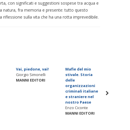
erta, con significati e suggestioni sospese tra acqua e
, la natura, fra memoria e presente: tutto questo
riflessione sulla vita che ha una rotta imprevedibile.
Vai, piedone, vai!
Mafie del mio
Che dice
Giorgio Simonelli
stivale. Storia
piogger
MANNI EDITORI
delle
marzo. 
organizzazioni
dei libr
criminali italiane
degli a
e straniere nel
Cinqua
nostro Paese
Piero Ma
Enzo Ciconte
MANNI 
MANNI EDITORI