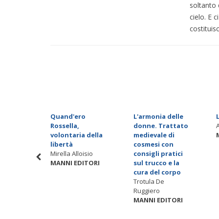
soltanto 
cielo. E 
costituis
Quand'ero
L'armonia delle
rae. Il
Rossella,
donne. Trattato
ra
volontaria della
medievale di
e
libertà
cosmesi con
diz.
Mirella Alloisio
consigli pratici
MANNI EDITORI
sul trucco e la
ico
cura del corpo
ITORI
Trotula De
Ruggiero
MANNI EDITORI