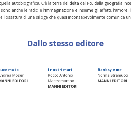
quella autobiografica. C'è la terra del delta del Po, dalla geografia inc
ci sono anche le radici e l'immaginazione e insieme gli affetti, l'amore
ce l'ossatura di una silloge che quasi inconsapevolmente comunica una 
Dallo stesso editore
Luce muta
I nostri mari
Banksy e me
Andrea Moser
Rocco Antonio
Norma Stramucci
MANNI EDITORI
Mastromartino
MANNI EDITORI
MANNI EDITORI