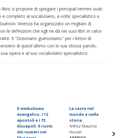
bro si propone di spiegare i principali termini usati
e completo al vocabolario, a volte specialistico e
di Guénon. Vivenza ha organizzato un migliaio di
n le definizioni che egli ne dà nei suoi libri: in calce
tratte. Il "Dizionario guénoniano" per i lettori di
pensiero di quest'ultimo con le sue stesse parole,
sua opera e al suo vocabolario specialistico.
Il simbolismo
Le caste nel
Cristia
evangelico. I 12
mondo e nella
giovann
apostoli e i 72
storia
di ieros
discepoli. Il ruolo
Arthur Maurice
Silvano 
dei numeri nei
Hocart
ARKEIO
libri sacri
ARKEIOS