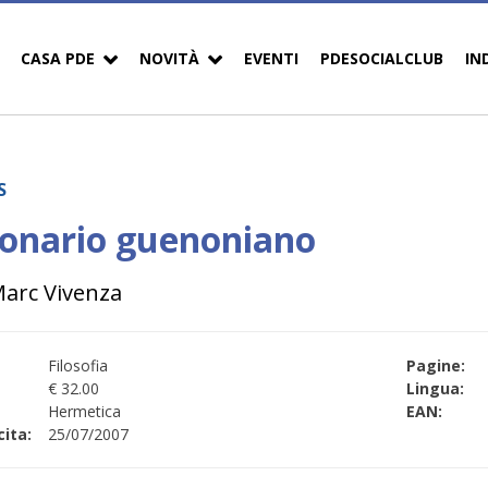
CASA PDE
NOVITÀ
EVENTI
PDESOCIALCLUB
IN
S
ionario guenoniano
Marc Vivenza
Filosofia
Pagine:
€ 32.00
Lingua:
Hermetica
EAN:
ita:
25/07/2007