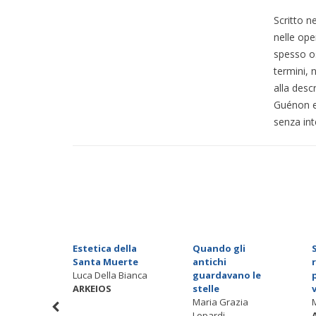
Scritto n
nelle ope
spesso os
termini, n
alla descr
Guénon e 
senza int
endente.
Estetica della
Quando gli
romani
Santa Muerte
antichi
fra
Luca Della Bianca
guardavano le
ARKEIOS
stelle
e
Maria Grazia
cella
Lopardi