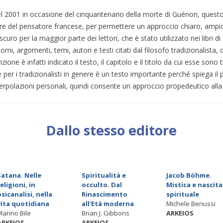
el 2001 in occasione del cinquantenario della morte di Guénon, questo li
re del pensatore francese, per permettere un approccio chiaro, ampio 
curo per la maggior parte dei lettori, che è stato utilizzato nei libri 
omi, argomenti, temi, autori e testi citati dal filosofo tradizionalista, co
izione è infatti indicato il testo, il capitolo e il titolo da cui esse sono 
per i tradizionalisti in genere è un testo importante perché spiega il 
erpolazioni personali, quindi consente un approccio propedeutico alla 
Dallo stesso editore
Satana. Nelle
Spiritualità e
Jacob Böhme.
religioni, in
occulto. Dal
Mistica e nascita
psicanalisi, nella
Rinascimento
spirituale
vita quotidiana
all'Età moderna
Michele Benussi
Marino Bile
Brian J. Gibbons
ARKEIOS
ARKEIOS
ARKEIOS