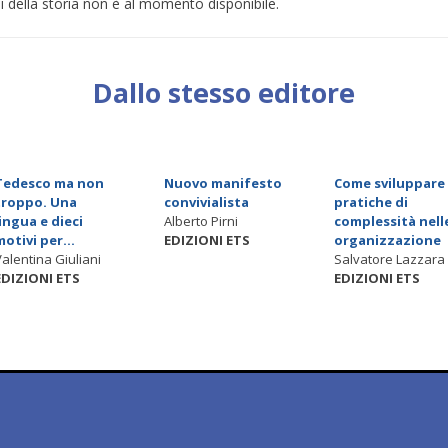
i della storia non è al momento disponibile.
Dallo stesso editore
Tedesco ma non
Nuovo manifesto
Come sviluppare
troppo. Una
convivialista
pratiche di
lingua e dieci
Alberto Pirni
complessità nell
motivi per...
EDIZIONI ETS
organizzazione
Valentina Giuliani
Salvatore Lazzara
EDIZIONI ETS
EDIZIONI ETS