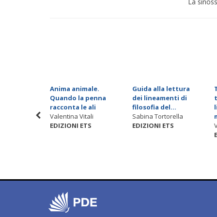
La sinoss
 lettura
Anima animale.
Guida alla lettura
pe di
Quando la penna
dei lineamenti di
li
racconta le ali
filosofia del...
de
Valentina Vitali
Sabina Tortorella
 Jean-
EDIZIONI ETS
EDIZIONI ETS
nel
ETS