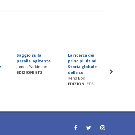
Saggio sulla
La ricerca dei
Lavoro 
paralisi agitante
principi ultimi.
moderni
e
James Parkinson
Storia globale
saggio f
EDIZIONI ETS
della co
Sergio L
Rens Bod
EDIZION
EDIZIONI ETS