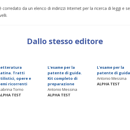
 è corredato da un elenco di indirizzi Internet per la ricerca di leggi e 
elli.
Dallo stesso editore
Letteratura
L'esame per la
L'esame per la
Latina. Tratti
patente di guida.
patente di guida
stilistici, opere e
Kit completo di
Antonio Messina
temi ricorrenti
preparazione
ALPHA TEST
Sabrina Torno
Antonio Messina
ALPHA TEST
ALPHA TEST