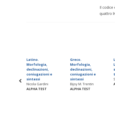
Il codice
quattro liv
 del
Latino.
Greco.
Viaggio
Morfologia,
Morfologia,
declinazioni,
declinazioni,
Ediz.
coniugazioni e
coniugazioni e
sintassi
sintassi
e ,
Nicola Gardini
Bijoy M. Trentin
ton ,
ALPHA TEST
ALPHA TEST
on
ST