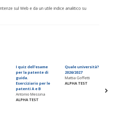
sentenze sul Web e da un utile indice analitico su
I quiz dell'esame
Quale università?
Amori s
per la patente di
2026/2027
tra anim
guida.
Mattia Goffetti
dispera
Eserciziario per le
ALPHA TEST
Olivia J
patenti A e B
ALPHA 
Antonio Messina
ALPHA TEST