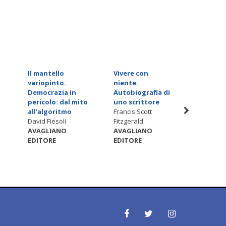
Il mantello
Vivere con
L'Occid
variopinto.
niente.
tempo d
Democrazia in
Autobiografia di
«pulzel
pericolo: dal mito
uno scrittore
Luigi Ma
all’algoritmo
Francis Scott
AVAGLI
David Fiesoli
Fitzgerald
EDITOR
AVAGLIANO
AVAGLIANO
EDITORE
EDITORE