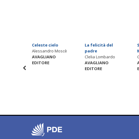
ei? Spazi
Celeste cielo
La felicità del
identità
Alessandro Moscè
padre
aria
AVAGLIANO
Clelia Lombardo
EDITORE
AVAGLIANO
i
EDITORE
NO