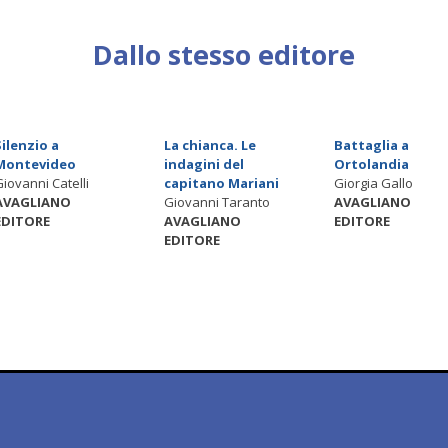
Dallo stesso editore
Silenzio a
La chianca. Le
Battaglia a
Montevideo
indagini del
Ortolandia
Giovanni Catelli
capitano Mariani
Giorgia Gallo
AVAGLIANO
Giovanni Taranto
AVAGLIANO
EDITORE
AVAGLIANO
EDITORE
EDITORE