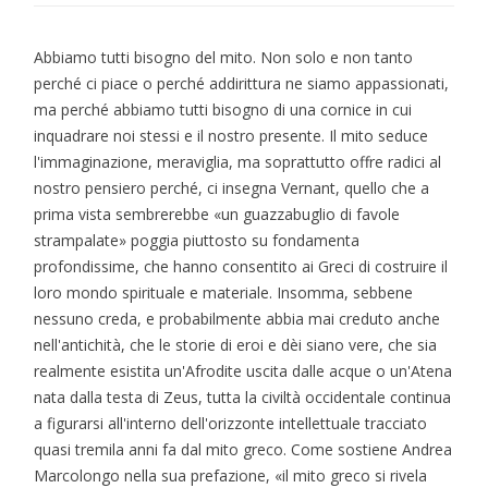
Abbiamo tutti bisogno del mito. Non solo e non tanto
perché ci piace o perché addirittura ne siamo appassionati,
ma perché abbiamo tutti bisogno di una cornice in cui
inquadrare noi stessi e il nostro presente. Il mito seduce
l'immaginazione, meraviglia, ma soprattutto offre radici al
nostro pensiero perché, ci insegna Vernant, quello che a
prima vista sembrerebbe «un guazzabuglio di favole
strampalate» poggia piuttosto su fondamenta
profondissime, che hanno consentito ai Greci di costruire il
loro mondo spirituale e materiale. Insomma, sebbene
nessuno creda, e probabilmente abbia mai creduto anche
nell'antichità, che le storie di eroi e dèi siano vere, che sia
realmente esistita un'Afrodite uscita dalle acque o un'Atena
nata dalla testa di Zeus, tutta la civiltà occidentale continua
a figurarsi all'interno dell'orizzonte intellettuale tracciato
quasi tremila anni fa dal mito greco. Come sostiene Andrea
Marcolongo nella sua prefazione, «il mito greco si rivela