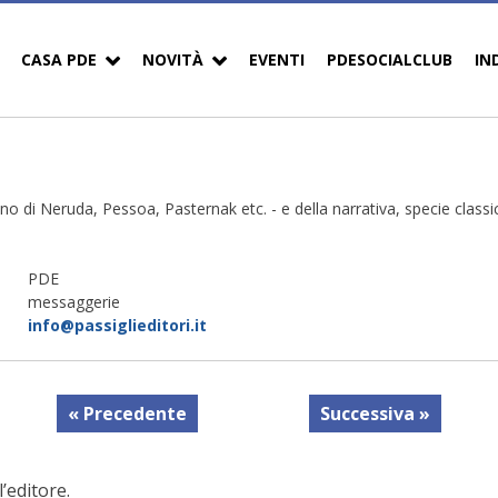
CASA PDE
NOVITÀ
EVENTI
PDESOCIALCLUB
IN
liano di Neruda, Pessoa, Pasternak etc. - e della narrativa, specie clas
PDE
messaggerie
info@passiglieditori.it
« Precedente
Successiva »
’editore.