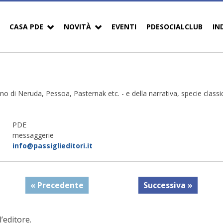
CASA PDE
NOVITÀ
EVENTI
PDESOCIALCLUB
IN
liano di Neruda, Pessoa, Pasternak etc. - e della narrativa, specie clas
PDE
messaggerie
info@passiglieditori.it
« Precedente
Successiva »
’editore.