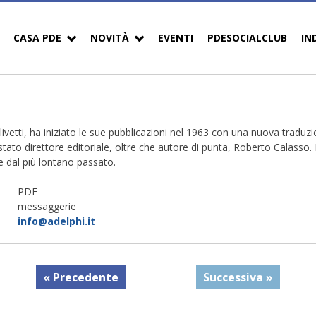
CASA PDE
NOVITÀ
EVENTI
PDESOCIALCLUB
IN
etti, ha iniziato le sue pubblicazioni nel 1963 con una nuova traduz
o direttore editoriale, oltre che autore di punta, Roberto Calasso. Fin
ire dal più lontano passato.
PDE
messaggerie
info@adelphi.it
« Precedente
Successiva »